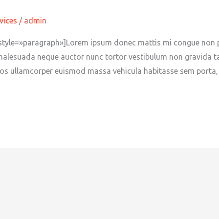
vices
/
admin
yle=»paragraph»]Lorem ipsum donec mattis mi congue non pell
malesuada neque auctor nunc tortor vestibulum non gravida taci
tos ullamcorper euismod massa vehicula habitasse sem porta, 