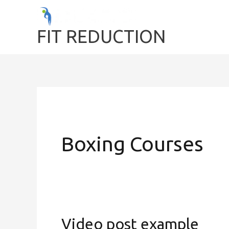
Ir
al
FIT REDUCTION
contenido
Boxing Courses
Video post example
Video