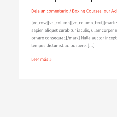
post
example
Deja un comentario
/
Boxing Courses
,
our Ad
[vc_row][vc_column][vc_column_text][mark st
sapien aliquet curabitur iaculis, ullamcorper 
ornare consequat.[/mark] Nulla auctor incep
tempus dictumst ad posuere. […]
Leer más »