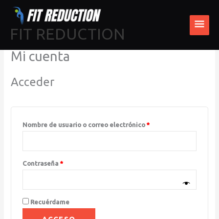
Ir
Obligatorio
Obligatorio
MEN
al
FIT REDUCTION
PRI
contenido
Mi cuenta
Acceder
Nombre de usuario o correo electrónico
*
Contraseña
*
Recuérdame