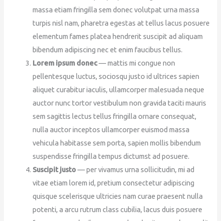
massa etiam fringilla sem donec volutpat urna massa
turpis nisl nam, pharetra egestas at tellus lacus posuere
elementum fames platea hendrerit suscipit ad aliquam
bibendum adipiscing nec et enim faucibus tellus.
Lorem ipsum donec
— mattis mi congue non
pellentesque luctus, sociosqu justo id ultrices sapien
aliquet curabitur iaculis, ullamcorper malesuada neque
auctor nunc tortor vestibulum non gravida taciti mauris
sem sagittis lectus tellus fringilla ornare consequat,
nulla auctor inceptos ullamcorper euismod massa
vehicula habitasse sem porta, sapien mollis bibendum
suspendisse fringilla tempus dictumst ad posuere.
Suscipit justo
— per vivamus urna sollicitudin, mi ad
vitae etiam lorem id, pretium consectetur adipiscing
quisque scelerisque ultricies nam curae praesent nulla
potenti, a arcu rutrum class cubilia, lacus duis posuere