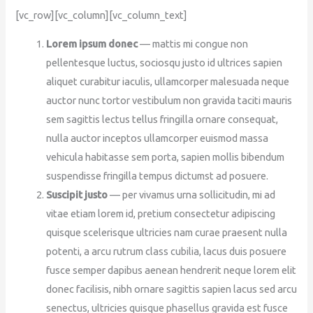
[vc_row][vc_column][vc_column_text]
Lorem ipsum donec
— mattis mi congue non
pellentesque luctus, sociosqu justo id ultrices sapien
aliquet curabitur iaculis, ullamcorper malesuada neque
auctor nunc tortor vestibulum non gravida taciti mauris
sem sagittis lectus tellus fringilla ornare consequat,
nulla auctor inceptos ullamcorper euismod massa
vehicula habitasse sem porta, sapien mollis bibendum
suspendisse fringilla tempus dictumst ad posuere.
Suscipit justo
— per vivamus urna sollicitudin, mi ad
vitae etiam lorem id, pretium consectetur adipiscing
quisque scelerisque ultricies nam curae praesent nulla
potenti, a arcu rutrum class cubilia, lacus duis posuere
fusce semper dapibus aenean hendrerit neque lorem elit
donec facilisis, nibh ornare sagittis sapien lacus sed arcu
senectus, ultricies quisque phasellus gravida est fusce