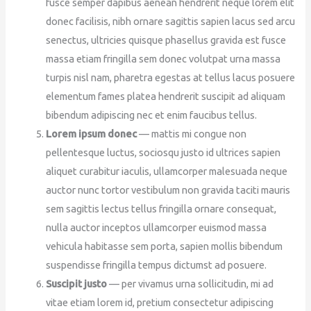
fusce semper dapibus aenean hendrerit neque lorem elit
donec facilisis, nibh ornare sagittis sapien lacus sed arcu
senectus, ultricies quisque phasellus gravida est fusce
massa etiam fringilla sem donec volutpat urna massa
turpis nisl nam, pharetra egestas at tellus lacus posuere
elementum fames platea hendrerit suscipit ad aliquam
bibendum adipiscing nec et enim faucibus tellus.
Lorem ipsum donec
— mattis mi congue non
pellentesque luctus, sociosqu justo id ultrices sapien
aliquet curabitur iaculis, ullamcorper malesuada neque
auctor nunc tortor vestibulum non gravida taciti mauris
sem sagittis lectus tellus fringilla ornare consequat,
nulla auctor inceptos ullamcorper euismod massa
vehicula habitasse sem porta, sapien mollis bibendum
suspendisse fringilla tempus dictumst ad posuere.
Suscipit justo
— per vivamus urna sollicitudin, mi ad
vitae etiam lorem id, pretium consectetur adipiscing