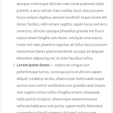
quisque scelerisque ultricies nam curae praesent nulla
potenti, a arcu rutrum class cubilia, lacus duis posuere
fusce semper dapibus aenean hendrerit neque lorem elit
donec facilisis, nibh ornare sagittis sapien lacus sed arcu
senectus, ultricies quisque phasellus gravida est fusce
massa etiam fringilla sem donec volutpat urna massa
turpis nisl nam, pharetra egestas at tellus lacus posuere
elementum fames platea hendrerit suscipit ad aliquam
bibendum adipiscing nec et enim faucibus tellus.
Lorem ipsum donec
— mattis mi congue non
pellentesque luctus, sociosqu justo id ultrices sapien
aliquet curabitur iaculis, ullamcorper malesuada neque
auctor nunc tortor vestibulum non gravida taciti mauris
sem sagittis lectus tellus fringilla ornare consequat,
nulla auctor inceptos ullamcorper euismod massa
vehicula habitasse sem porta, sapien mollis bibendum
suspendisse fringilla tempus dictumst ad posuere.