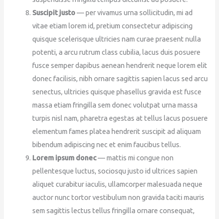
Suscipit justo
— per vivamus urna sollicitudin, mi ad
vitae etiam lorem id, pretium consectetur adipiscing
quisque scelerisque ultricies nam curae praesent nulla
potenti, a arcu rutrum class cubilia, lacus duis posuere
fusce semper dapibus aenean hendrerit neque lorem elit
donec facilisis, nibh ornare sagittis sapien lacus sed arcu
senectus, ultricies quisque phasellus gravida est fusce
massa etiam fringilla sem donec volutpat urna massa
turpis nisl nam, pharetra egestas at tellus lacus posuere
elementum fames platea hendrerit suscipit ad aliquam
bibendum adipiscing nec et enim faucibus tellus.
Lorem ipsum donec
— mattis mi congue non
pellentesque luctus, sociosqu justo id ultrices sapien
aliquet curabitur iaculis, ullamcorper malesuada neque
auctor nunc tortor vestibulum non gravida taciti mauris
sem sagittis lectus tellus fringilla ornare consequat,